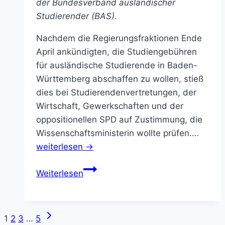
der Bundesverband ausländischer
Studierender (BAS).
Nachdem die Regierungsfraktionen Ende
April ankündigten, die Studiengebühren
für ausländische Studierende in Baden-
Württemberg abschaffen zu wollen, stieß
dies bei Studierendenvertretungen, der
Wirtschaft, Gewerkschaften und der
oppositionellen SPD auf Zustimmung, die
Wissenschaftsministerin wollte prüfen.…
weiterlesen →
Nägel
Weiterlesen
mit
Köpfen
machen,
Nächste
Seitennavigation
1
2
3
…
5
anstatt