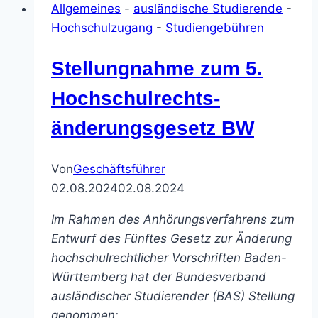
Allgemeines
-
ausländische Studierende
-
–
Hochschulzugang
-
Studiengebühren
20
Jahre
Stellungnahme zum 5.
institutionalisierte
Diskriminierung
Hochschulrechts-
ausländischer
änderungsgesetz BW
Studierender
Von
Geschäftsführer
02.08.2024
02.08.2024
Im Rahmen des Anhörungsverfahrens zum
Entwurf des Fünftes Gesetz zur Änderung
hochschulrechtlicher Vorschriften Baden-
Württemberg hat der Bundesverband
ausländischer Studierender (BAS) Stellung
genommen: