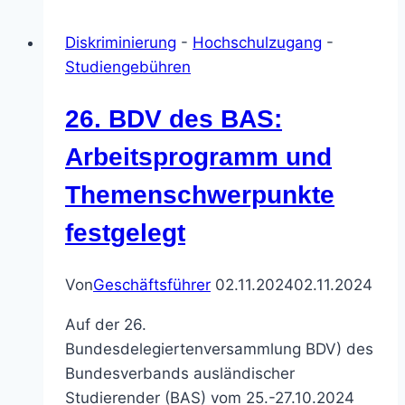
Hochschulzugang
Diskriminierung
-
Hochschulzugang
-
für
Studiengebühren
ausländische
Studierende
26. BDV des BAS:
Arbeitsprogramm und
Themenschwerpunkte
festgelegt
Von
Geschäftsführer
02.11.2024
02.11.2024
Auf der 26.
Bundesdelegiertenversammlung BDV) des
Bundesverbands ausländischer
Studierender (BAS) vom 25.-27.10.2024