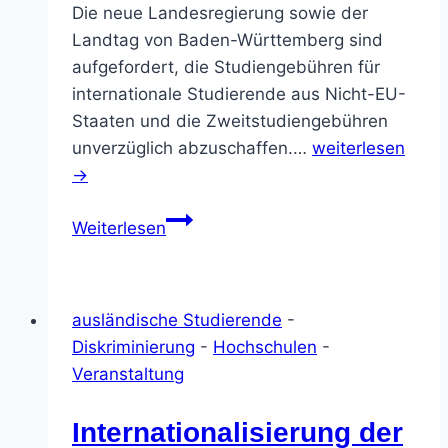
Die neue Landesregierung sowie der
Landtag von Baden-Württemberg sind
aufgefordert, die Studiengebühren für
internationale Studierende aus Nicht-EU-
Staaten und die Zweitstudiengebühren
unverzüglich abzuschaffen.…
weiterlesen
→
sofortige
Weiterlesen
Abschaffung
der
Studiengebühren
ausländische Studierende
-
für
Diskriminierung
-
Hochschulen
-
internationale
Veranstaltung
Studierende
und
Internationalisierung der
Zweitstudierende