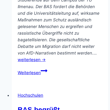
Studierende auf dem Campus der TU
Ilmenau. Der BAS fordert die Behörden
und die Universitätsleitung auf, wirksame
Maßnahmen zum Schutz ausländisch
gelesener Menschen zu ergreifen und
rassistische Übergriffe nicht zu
bagatellisieren. Die gesellschaftliche
Debatte um Migration darf nicht weiter
von AfD-Narrativen bestimmt werden.
…
weiterlesen →
Mutmaßlich
Weiterlesen
rassistische
Attacke
auf
Hochschulen
mehrheitlich
ausländische
BAS begrüßt