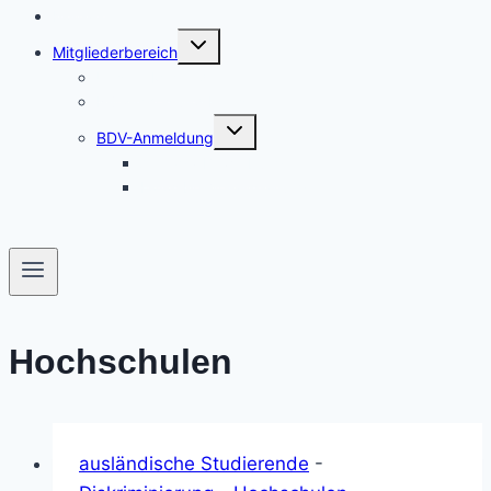
Kontakt
Untermenü
Mitgliederbereich
umschalten
Unsere Mitglieder
Nützliches und Links
Untermenü
BDV-Anmeldung
umschalten
Antrag / Bewerbung
Fotos bei Veranstaltungen
Hochschulen
ausländische Studierende
-