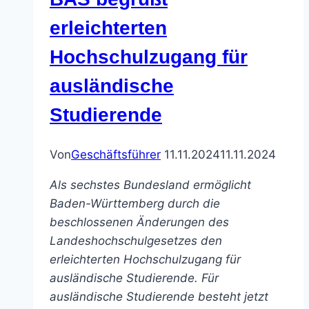
Studierende
an
erleichterten
der
Hochschulzugang für
TU
Ilmenau
ausländische
Studierende
Von
Geschäftsführer
11.11.2024
11.11.2024
Als sechstes Bundesland ermöglicht
Baden-Württemberg durch die
beschlossenen Änderungen des
Landeshochschulgesetzes den
erleichterten Hochschulzugang für
ausländische Studierende. Für
ausländische Studierende besteht jetzt