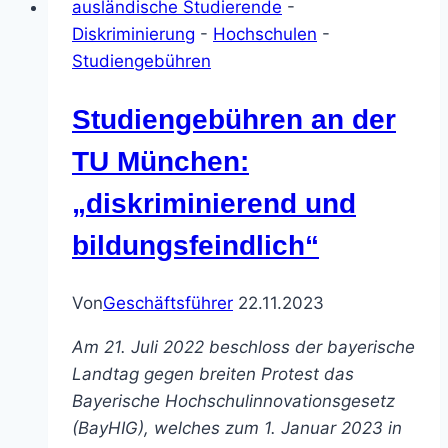
ausländische Studierende
-
änderungsgesetz
Diskriminierung
-
Hochschulen
-
BW
Studiengebühren
Studiengebühren an der
TU München:
„diskriminierend und
bildungsfeindlich“
Von
Geschäftsführer
22.11.2023
Am 21. Juli 2022 beschloss der bayerische
Landtag gegen breiten Protest das
Bayerische Hochschulinnovationsgesetz
(BayHIG), welches zum 1. Januar 2023 in