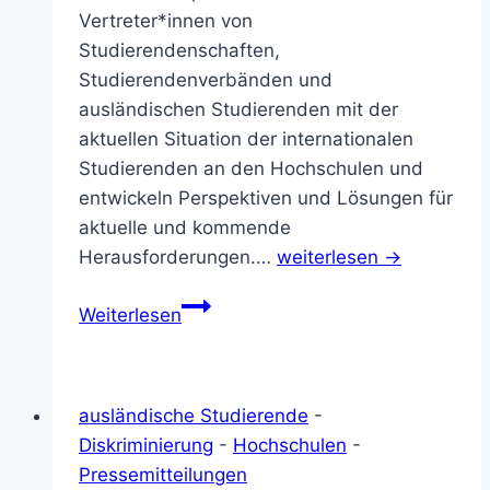
Vertreter*innen von
Studierendenschaften,
Studierendenverbänden und
ausländischen Studierenden mit der
aktuellen Situation der internationalen
Studierenden an den Hochschulen und
entwickeln Perspektiven und Lösungen für
aktuelle und kommende
Herausforderungen.…
weiterlesen →
Internationalisierung
Weiterlesen
der
Hochschulen
–
ausländische Studierende
-
Chancen
Diskriminierung
-
Hochschulen
-
und
Pressemitteilungen
Herausforderungen