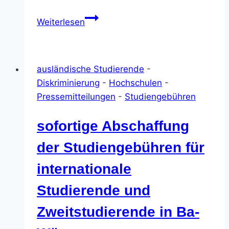
BAS:
Weiterlesen
FAU
sendet
falsches
ausländische Studierende
-
Signal
Diskriminierung
-
Hochschulen
-
–
Pressemitteilungen
-
Studiengebühren
Studiengebühren
lösen
sofortige Abschaffung
keine
Finanzierungsprobleme
der Studiengebühren für
internationale
Studierende und
Zweitstudierende in Ba-