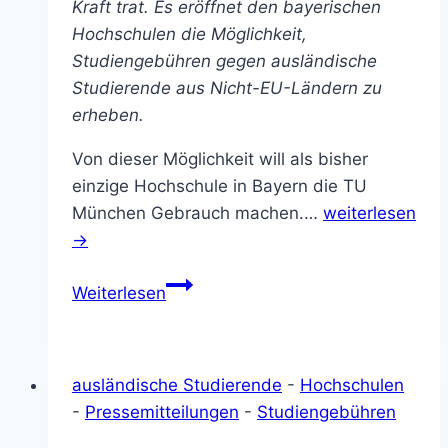
Kraft trat. Es eröffnet den bayerischen
Hochschulen die Möglichkeit,
Studiengebühren gegen ausländische
Studierende aus Nicht-EU-Ländern zu
erheben.
Von dieser Möglichkeit will als bisher
einzige Hochschule in Bayern die TU
München Gebrauch machen.…
weiterlesen
→
Studiengebühren
Weiterlesen
an
der
TU
ausländische Studierende
-
Hochschulen
München:
-
Pressemitteilungen
-
Studiengebühren
„diskriminierend
und