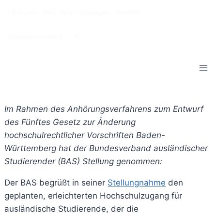
Zum
Über uns
BAS Veranstaltungen
Kontakt
Inhalt
springen
Untermenü
Mitgliederbereich
umschalten
Im Rahmen des Anhörungsverfahrens zum Entwurf
des Fünftes Gesetz zur Änderung
hochschulrechtlicher Vorschriften Baden-
Württemberg hat der Bundesverband ausländischer
Studierender (BAS) Stellung genommen:
Der BAS begrüßt in seiner
Stellungnahme
den
geplanten, erleichterten Hochschulzugang für
ausländische Studierende, der die