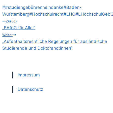
Schlagworte:
#
#studiengebührenneindanke
#
Baden-
Württemberg
#
Hochschulrecht
#
LHG
#
LHochschulGeb
Beitragsnavigation
Zurück
„BAföG für Alle!“
Weiter
„Aufenthaltsrechtliche Regelungen für ausländische
Studierende und Doktorand:innen“
Impressum
Datenschutz