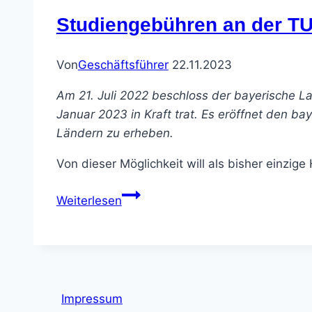
Studiengebühren an der TU
Von
Geschäftsführer
22.11.2023
Am 21. Juli 2022 beschloss der bayerische L
Januar 2023 in Kraft trat. Es eröffnet den 
Ländern zu erheben.
Von dieser Möglichkeit will als bisher einz
Studiengebühren
Weiterlesen
an
der
TU
München:
„diskriminierend
Impressum
und