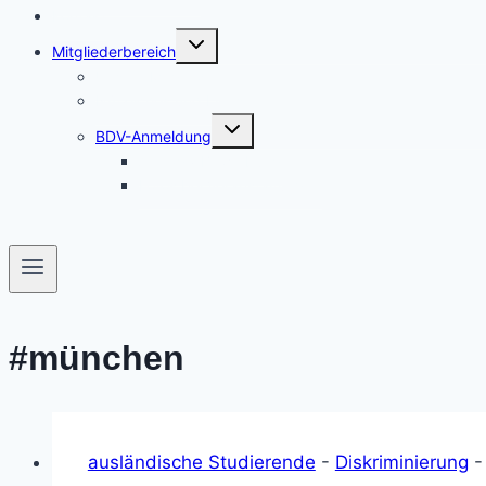
Kontakt
Untermenü
Mitgliederbereich
umschalten
Unsere Mitglieder
Nützliches und Links
Untermenü
BDV-Anmeldung
umschalten
Antrag / Bewerbung
Fotos bei Veranstaltungen
#münchen
ausländische Studierende
-
Diskriminierung