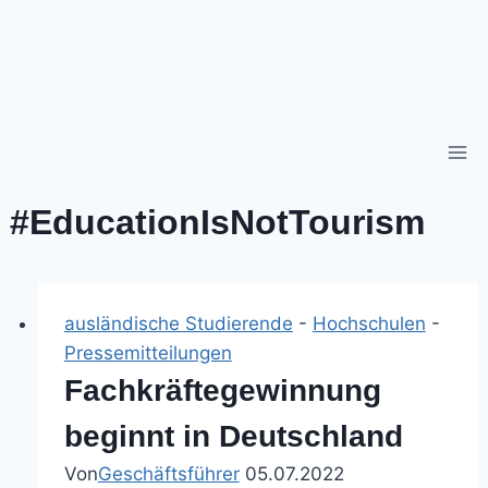
Zum
Über uns
BAS Veranstaltungen
Kontakt
Inhalt
springen
Untermenü
Mitgliederbereich
umschalten
#EducationIsNotTourism
ausländische Studierende
-
Hochschulen
-
Pressemitteilungen
Fachkräftegewinnung
beginnt in Deutschland
Von
Geschäftsführer
05.07.2022