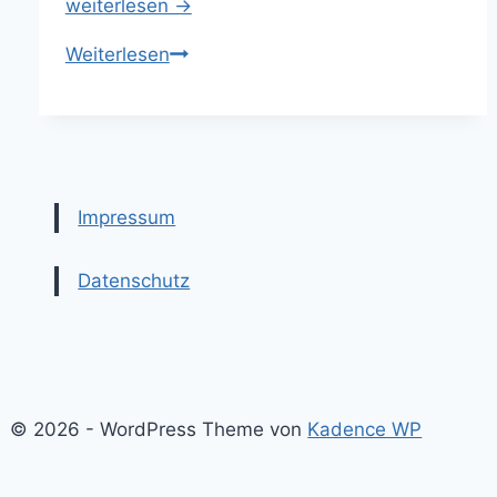
weiterlesen →
BAS
Weiterlesen
fordert
sofortige
Visaerteilung
für
ausländische
Impressum
Studierende
Datenschutz
© 2026 - WordPress Theme von
Kadence WP