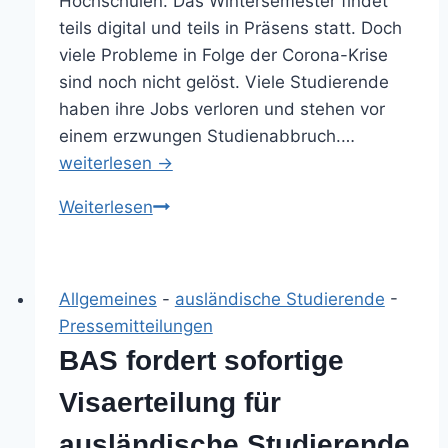
Hochschulen. Das Wintersemester findet
teils digital und teils in Präsens statt. Doch
viele Probleme in Folge der Corona-Krise
sind noch nicht gelöst. Viele Studierende
haben ihre Jobs verloren und stehen vor
einem erzwungen Studienabbruch.…
weiterlesen →
Bündnis
Weiterlesen
Solidarsemester
mit
klaren
Allgemeines
-
ausländische Studierende
-
Forderungen
Pressemitteilungen
an
BAS fordert sofortige
Politik
und
Visaerteilung für
Hochschulen
ausländische Studierende