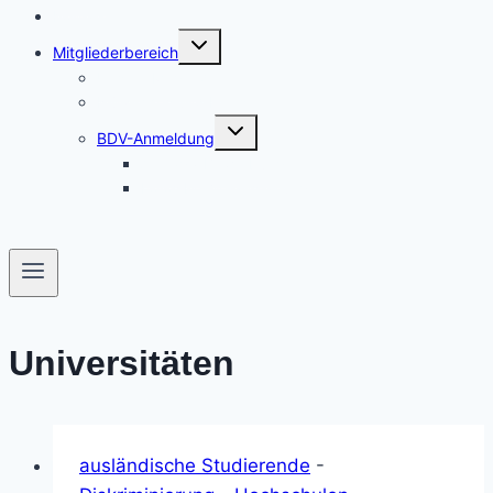
Kontakt
Untermenü
Mitgliederbereich
umschalten
Unsere Mitglieder
Nützliches und Links
Untermenü
BDV-Anmeldung
umschalten
Antrag / Bewerbung
Fotos bei Veranstaltungen
Universitäten
ausländische Studierende
-