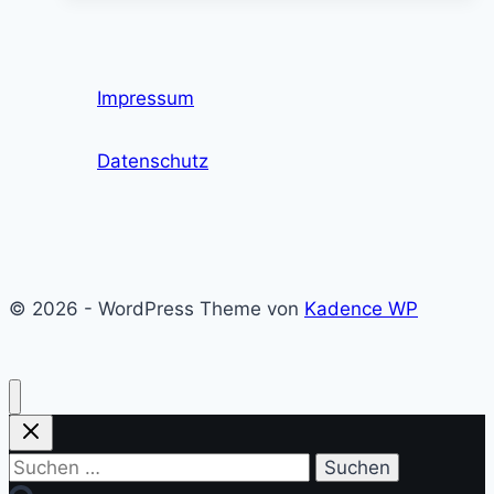
–
Chancen
und
Impressum
Herausforderungen
Datenschutz
© 2026 - WordPress Theme von
Kadence WP
Suchen