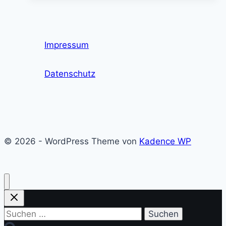
–
Chancen
und
Impressum
Herausforderungen
Datenschutz
© 2026 - WordPress Theme von
Kadence WP
Suchen