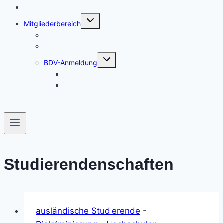
Kontakt
Untermenü
Mitgliederbereich
umschalten
Unsere Mitglieder
Nützliches und Links
Untermenü
BDV-Anmeldung
umschalten
Antrag / Bewerbung
Fotos bei Veranstaltungen
Studierendenschaften
ausländische Studierende
-