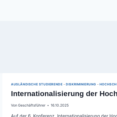
Zum
Inhalt
springen
AUSLÄNDISCHE STUDIERENDE
-
DISKRIMINIERUNG
-
HOCHSCH
Internationalisierung der Ho
Von
Geschäftsführer
16.10.2025
Auf der 6. Konferenz „Internationalisierung der 