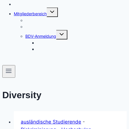
Kontakt
Untermenü
Mitgliederbereich
umschalten
Unsere Mitglieder
Nützliches und Links
Untermenü
BDV-Anmeldung
umschalten
Antrag / Bewerbung
Fotos bei Veranstaltungen
Diversity
ausländische Studierende
-