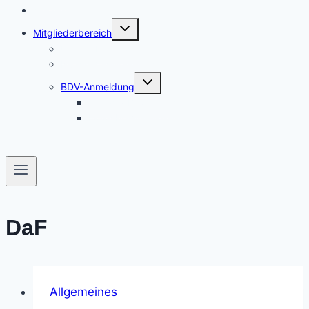
Kontakt
Untermenü
Mitgliederbereich
umschalten
Unsere Mitglieder
Nützliches und Links
Untermenü
BDV-Anmeldung
umschalten
Antrag / Bewerbung
Fotos bei Veranstaltungen
DaF
Allgemeines