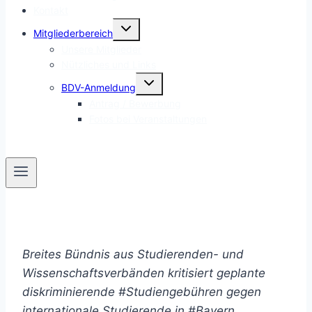
Kontakt
Untermenü
Mitgliederbereich
umschalten
Unsere Mitglieder
Nützliches und Links
Untermenü
BDV-Anmeldung
umschalten
Antrag / Bewerbung
Fotos bei Veranstaltungen
Breites Bündnis aus Studierenden- und
Wissenschaftsverbänden kritisiert geplante
diskriminierende #Studiengebühren gegen
internationale Studierende in #Bayern