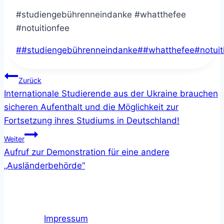
#studiengebührenneindanke #whatthefee
#notuitionfee
Schlagworte:
#
#studiengebührenneindanke
#
#whatthefee
#
notuit
Beitragsnavigation
Zurück
Internationale Studierende aus der Ukraine brauchen
sicheren Aufenthalt und die Möglichkeit zur
Fortsetzung ihres Studiums in Deutschland!
Weiter
Aufruf zur Demonstration für eine andere
„Ausländerbehörde“
Impressum