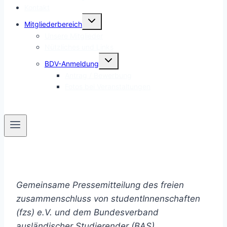
Kontakt
Untermenü
Mitgliederbereich
umschalten
Unsere Mitglieder
Nützliches und Links
Untermenü
BDV-Anmeldung
umschalten
Antrag / Bewerbung
Fotos bei Veranstaltungen
Gemeinsame Pressemitteilung des freien
zusammenschluss von studentInnenschaften
(fzs) e.V. und dem Bundesverband
ausländischer Studierender (BAS)