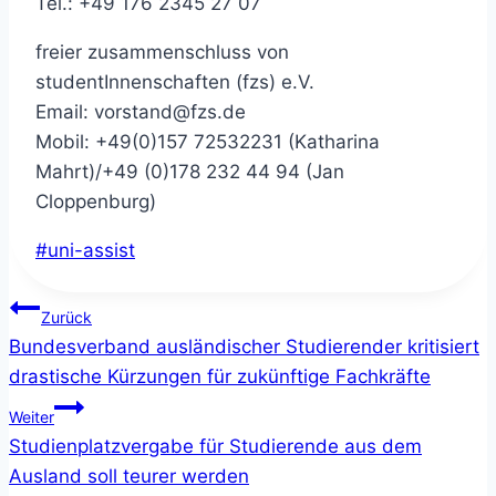
Tel.: +49 176 2345 27 07
freier zusammenschluss von
studentInnenschaften (fzs) e.V.
Email:
vorstand@fzs.de
Mobil: +49(0)157 72532231 (Katharina
Mahrt)/+49 (0)178 232 44 94 (Jan
Cloppenburg)
Schlagworte:
#
uni-assist
Beitragsnavigation
Zurück
Bundesverband ausländischer Studierender kritisiert
drastische Kürzungen für zukünftige Fachkräfte
Weiter
Studienplatzvergabe für Studierende aus dem
Ausland soll teurer werden